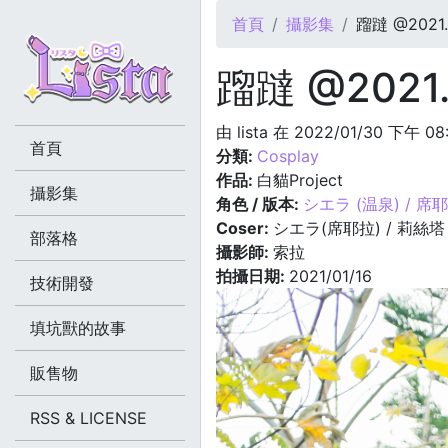
您在這裡
首頁
攝影集
蹓躂 @2021.0
蹓躂 @2021.
由
lista
在 2022/01/30 下午 08
首頁
分類:
Cosplay
作品:
白貓Project
攝影集
角色 / 版本:
シエラ (温泉) / 席
Coser:
シエラ(席耶拉) / 莉絲塔
部落格
攝影師:
索拉
拍攝日期:
2021/01/16
技術開發
填坑獸的故事
販售物
RSS & LICENSE