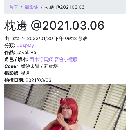
您在這裡
首頁
攝影集
枕邊 @2021.03.06
枕邊 @2021.03.06
由
lista
在 2022/01/30 下午 09:18 發表
分類:
Cosplay
作品:
LoveLive
角色 / 版本:
西木野真姬 宴會小禮服
Coser:
婚紗未覺 / 莉絲塔
攝影師:
星月
拍攝日期:
2021/03/06