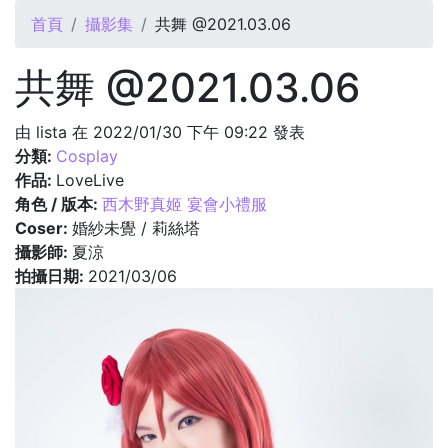
您在這裡
首頁
攝影集
共舞 @2021.03.06
共舞 @2021.03.06
由
lista
在 2022/01/30 下午 09:22 發表
分類:
Cosplay
作品:
LoveLive
角色 / 版本:
西木野真姬 宴會小禮服
Coser:
婚紗未覺 / 莉絲塔
攝影師:
夏涼
拍攝日期:
2021/03/06