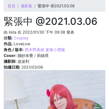
您在這裡
首頁
攝影集
緊張中 @2021.03.06
緊張中 @2021.03.06
由
lista
在 2022/01/30 下午 09:38 發表
分類:
Cosplay
作品:
LoveLive
角色 / 版本:
西木野真姬 宴會小禮服
Coser:
婚紗未覺 / 莉絲塔
攝影師:
波波利
拍攝日期:
2021/03/06