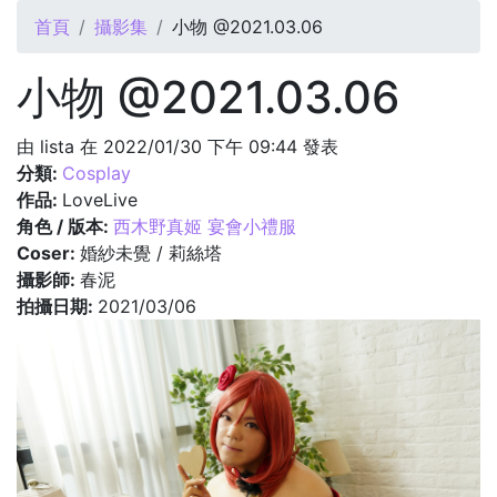
您在這裡
首頁
攝影集
小物 @2021.03.06
小物 @2021.03.06
由
lista
在 2022/01/30 下午 09:44 發表
分類:
Cosplay
作品:
LoveLive
角色 / 版本:
西木野真姬 宴會小禮服
Coser:
婚紗未覺 / 莉絲塔
攝影師:
春泥
拍攝日期:
2021/03/06