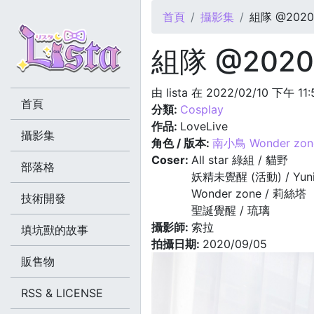
您在這裡
首頁
攝影集
組隊 @2020.
組隊 @2020.
由
lista
在 2022/02/10 下午 11
首頁
分類:
Cosplay
作品:
LoveLive
攝影集
角色 / 版本:
南小鳥 Wonder zon
Coser:
All star 綠組 / 貓野
部落格
妖精未覺醒 (活動) / Yun
Wonder zone / 莉絲塔
技術開發
聖誕覺醒 / 琉璃
攝影師:
索拉
填坑獸的故事
拍攝日期:
2020/09/05
販售物
RSS & LICENSE