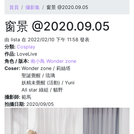
您在這裡
首頁
攝影集
窗景 @2020.09.05
窗景 @2020.09.05
由
lista
在 2022/02/10 下午 11:58 發表
分類:
Cosplay
作品:
LoveLive
角色 / 版本:
南小鳥 Wonder zone
Coser:
Wonder zone / 莉絲塔
聖誕覺醒 / 琉璃
妖精未覺醒 (活動) / Yuni
All star 綠組 / 貓野
攝影師:
範馬
拍攝日期:
2020/09/05