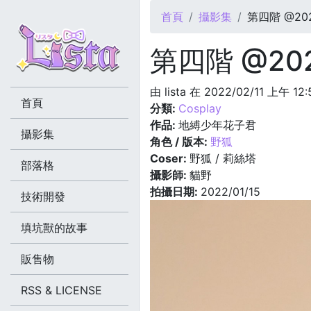
您在這裡
首頁
攝影集
第四階 @2022
第四階 @2022
由
lista
在 2022/02/11 上午 12
首頁
分類:
Cosplay
作品:
地縛少年花子君
攝影集
角色 / 版本:
野狐
Coser:
野狐 / 莉絲塔
部落格
攝影師:
貓野
拍攝日期:
2022/01/15
技術開發
填坑獸的故事
販售物
RSS & LICENSE