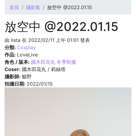
您在這裡
首頁
攝影集
放空中 @2022.01.15
放空中 @2022.01.15
由
lista
在 2022/02/11 上午 01:01 發表
分類:
Cosplay
作品:
LoveLive
角色 / 版本:
國木田花丸 冬季制服
Coser:
國木田花丸 / 莉絲塔
攝影師:
貓野
拍攝日期:
2022/01/15