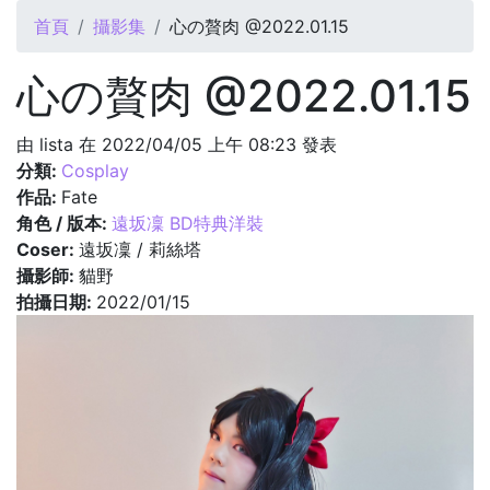
您在這裡
首頁
攝影集
心の贅肉 @2022.01.15
心の贅肉 @2022.01.15
由
lista
在 2022/04/05 上午 08:23 發表
分類:
Cosplay
作品:
Fate
角色 / 版本:
遠坂凜 BD特典洋裝
Coser:
遠坂凜 / 莉絲塔
攝影師:
貓野
拍攝日期:
2022/01/15