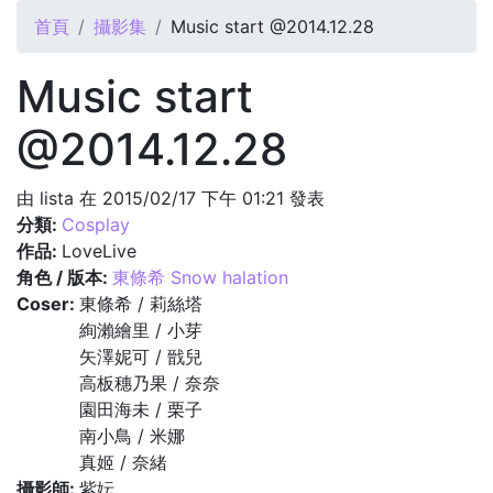
您在這裡
首頁
攝影集
Music start @2014.12.28
Music start
@2014.12.28
由
lista
在 2015/02/17 下午 01:21 發表
分類:
Cosplay
作品:
LoveLive
角色 / 版本:
東條希 Snow halation
Coser:
東條希 / 莉絲塔
絢瀨繪里 / 小芽
矢澤妮可 / 戩兒
高板穗乃果 / 奈奈
園田海未 / 栗子
南小鳥 / 米娜
真姬 / 奈緒
攝影師:
紫妘