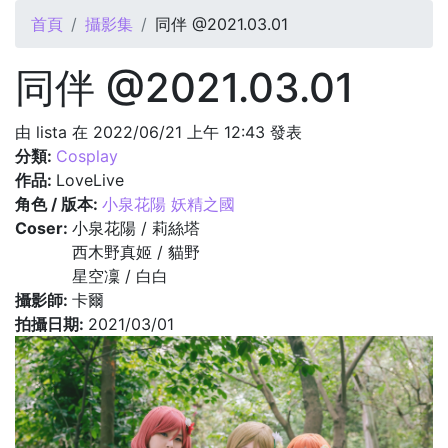
您在這裡
首頁
攝影集
同伴 @2021.03.01
同伴 @2021.03.01
由
lista
在 2022/06/21 上午 12:43 發表
分類:
Cosplay
作品:
LoveLive
角色 / 版本:
小泉花陽 妖精之國
Coser:
小泉花陽 / 莉絲塔
西木野真姬 / 貓野
星空凜 / 白白
攝影師:
卡爾
拍攝日期:
2021/03/01