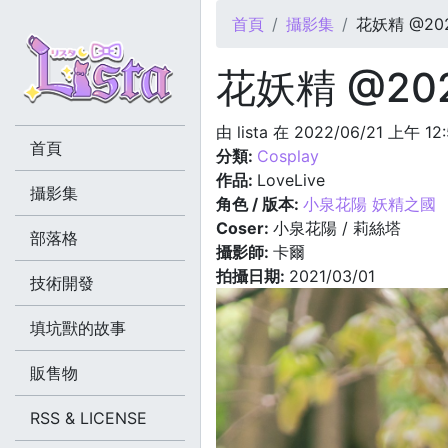
您在這裡
首頁
攝影集
花妖精 @2021
花妖精 @2021
由
lista
在 2022/06/21 上午 12
首頁
分類:
Cosplay
作品:
LoveLive
攝影集
角色 / 版本:
小泉花陽 妖精之國
Coser:
小泉花陽 / 莉絲塔
部落格
攝影師:
卡爾
拍攝日期:
2021/03/01
技術開發
填坑獸的故事
販售物
RSS & LICENSE