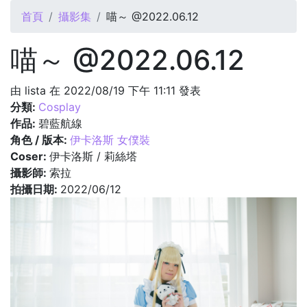
您在這裡
首頁
攝影集
喵～ @2022.06.12
喵～ @2022.06.12
由
lista
在 2022/08/19 下午 11:11 發表
分類:
Cosplay
作品:
碧藍航線
角色 / 版本:
伊卡洛斯 女僕裝
Coser:
伊卡洛斯 / 莉絲塔
攝影師:
索拉
拍攝日期:
2022/06/12