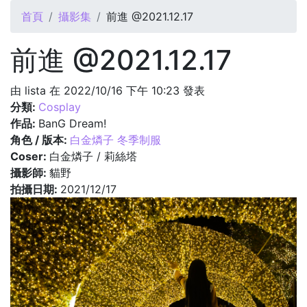
您在這裡
首頁
攝影集
前進 @2021.12.17
前進 @2021.12.17
由
lista
在 2022/10/16 下午 10:23 發表
分類:
Cosplay
作品:
BanG Dream!
角色 / 版本:
白金燐子 冬季制服
Coser:
白金燐子 / 莉絲塔
攝影師:
貓野
拍攝日期:
2021/12/17