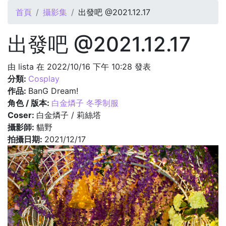
您在這裡
首頁
攝影集
出發吧 @2021.12.17
出發吧 @2021.12.17
由
lista
在 2022/10/16 下午 10:28 發表
分類:
Cosplay
作品:
BanG Dream!
角色 / 版本:
白金燐子 冬季制服
Coser:
白金燐子 / 莉絲塔
攝影師:
貓野
拍攝日期:
2021/12/17