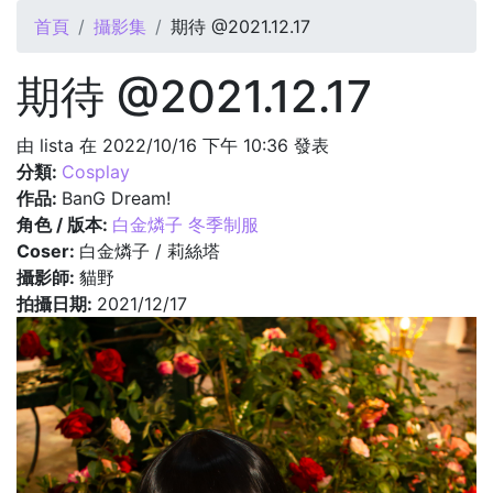
您在這裡
首頁
攝影集
期待 @2021.12.17
期待 @2021.12.17
由
lista
在 2022/10/16 下午 10:36 發表
分類:
Cosplay
作品:
BanG Dream!
角色 / 版本:
白金燐子 冬季制服
Coser:
白金燐子 / 莉絲塔
攝影師:
貓野
拍攝日期:
2021/12/17