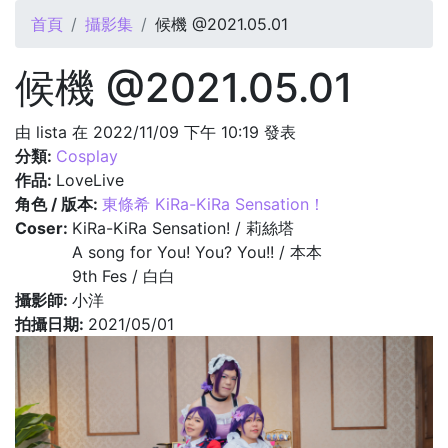
您在這裡
首頁
攝影集
候機 @2021.05.01
候機 @2021.05.01
由
lista
在 2022/11/09 下午 10:19 發表
分類:
Cosplay
作品:
LoveLive
角色 / 版本:
東條希 KiRa-KiRa Sensation！
Coser:
KiRa-KiRa Sensation! / 莉絲塔
A song for You! You? You!! / 本本
9th Fes / 白白
攝影師:
小洋
拍攝日期:
2021/05/01