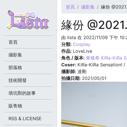
您在這裡
首頁
攝影集
緣份 @2021.
緣份 @2021.
由
lista
在 2022/11/09 下午 10
首頁
分類:
Cosplay
作品:
LoveLive
攝影集
角色 / 版本:
東條希 KiRa-KiRa S
Coser:
KiRa-KiRa Sensation!
部落格
攝影師:
達剛
拍攝日期:
2021/05/01
技術開發
填坑獸的故事
販售物
RSS & LICENSE