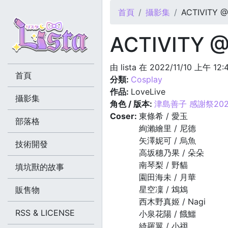
您在這裡
首頁
攝影集
ACTIVITY @2
ACTIVITY @
由
lista
在 2022/11/10 上午 12
首頁
分類:
Cosplay
作品:
LoveLive
攝影集
角色 / 版本:
津島善子 感謝祭202
Coser:
東條希 / 愛玉
部落格
絢瀨繪里 / 尼德
矢澤妮可 / 烏魚
技術開發
高坂穗乃果 / 朵朵
南琴梨 / 野貓
填坑獸的故事
園田海未 / 月華
星空凜 / 鴆鴆
販售物
西木野真姬 / Nagi
RSS & LICENSE
小泉花陽 / 餓鱷
綺羅翼 / 小祤