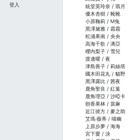
登入
統堂英玲奈 / 翡月
優木杏樹 / 靴靴
小原鞠莉 / M兔
黑澤黛雅 / 霜霜
松浦果南 / 央央
高海千歌 / 漓亞
櫻內梨子 / 雪兒
渡邊曜 / 夜
津島善子 / 莉絲塔
國木田花丸 / 貓野
黑澤露比 / 茜夜
鹿角聖良 / 紅葉
鹿角理亞 / 沙啞卡
朝香果林 / 當麻
近江彼方 / 麥之助
艾瑪·薇蒂 / 喵幽
上原步夢 / 海海
宮下愛 / 決