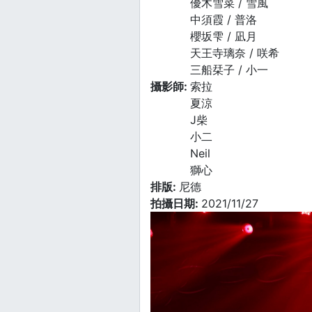
優木雪菜 / 雪風
中須霞 / 普洛
櫻坂雫 / 凪月
天王寺璃奈 / 咲希
三船栞子 / 小一
攝影師:
索拉
夏涼
J柴
小二
Neil
獅心
排版:
尼德
拍攝日期:
2021/11/27