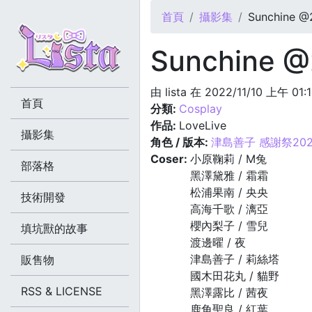
您在這裡
首頁
攝影集
Sunchine @2
Sunchine @
由
lista
在 2022/11/10 上午 01:
首頁
分類:
Cosplay
作品:
LoveLive
攝影集
角色 / 版本:
津島善子 感謝祭202
Coser:
小原鞠莉 / M兔
部落格
黑澤黛雅 / 霜霜
松浦果南 / 央央
技術開發
高海千歌 / 漓亞
櫻內梨子 / 雪兒
填坑獸的故事
渡邊曜 / 夜
津島善子 / 莉絲塔
販售物
國木田花丸 / 貓野
RSS & LICENSE
黑澤露比 / 茜夜
鹿角聖良 / 紅葉