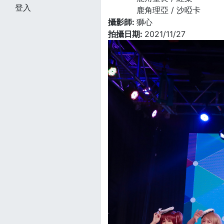
登入
鹿角理亞 / 沙啞卡
攝影師:
獅心
拍攝日期:
2021/11/27