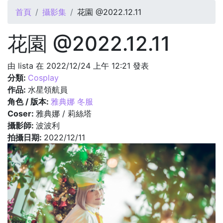
您在這裡
首頁
攝影集
花園 @2022.12.11
花園 @2022.12.11
由
lista
在 2022/12/24 上午 12:21 發表
分類:
Cosplay
作品:
水星領航員
角色 / 版本:
雅典娜 冬服
Coser:
雅典娜 / 莉絲塔
攝影師:
波波利
拍攝日期:
2022/12/11