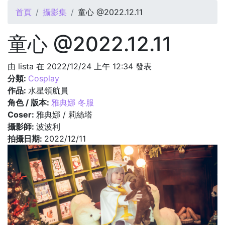
您在這裡
首頁
攝影集
童心 @2022.12.11
童心 @2022.12.11
由
lista
在 2022/12/24 上午 12:34 發表
分類:
Cosplay
作品:
水星領航員
角色 / 版本:
雅典娜 冬服
Coser:
雅典娜 / 莉絲塔
攝影師:
波波利
拍攝日期:
2022/12/11