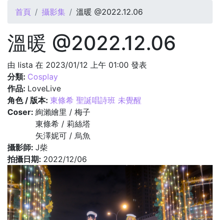
您在這裡
首頁
攝影集
溫暖 @2022.12.06
溫暖 @2022.12.06
由
lista
在 2023/01/12 上午 01:00 發表
分類:
Cosplay
作品:
LoveLive
角色 / 版本:
東條希 聖誕唱詩班 未覺醒
Coser:
絢瀨繪里 / 梅子
東條希 / 莉絲塔
矢澤妮可 / 烏魚
攝影師:
J柴
拍攝日期:
2022/12/06