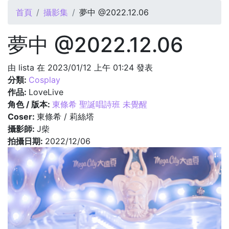
您在這裡
首頁
攝影集
夢中 @2022.12.06
夢中 @2022.12.06
由
lista
在 2023/01/12 上午 01:24 發表
分類:
Cosplay
作品:
LoveLive
角色 / 版本:
東條希 聖誕唱詩班 未覺醒
Coser:
東條希 / 莉絲塔
攝影師:
J柴
拍攝日期:
2022/12/06