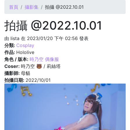
您在這裡
首頁
攝影集
拍攝 @2022.10.01
拍攝 @2022.10.01
由
lista
在 2023/01/20 下午 02:56 發表
分類:
Cosplay
作品:
Hololive
角色 / 版本:
時乃空 偶像服
Coser:
時乃空 🐻 / 莉絲塔
攝影師:
母貓
拍攝日期:
2022/10/01