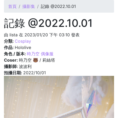
您在這裡
首頁
攝影集
記錄 @2022.10.01
記錄 @2022.10.01
由
lista
在 2023/01/20 下午 03:10 發表
分類:
Cosplay
作品:
Hololive
角色 / 版本:
時乃空 偶像服
Coser:
時乃空 🐻 / 莉絲塔
攝影師:
波波利
拍攝日期:
2022/10/01