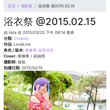
您在這裡
首頁
攝影集
浴衣祭 @2015.02.15
浴衣祭 @2015.02.15
由
lista
在 2015/03/20 下午 09:14 發表
分類:
Cosplay
作品:
LoveLive
角色 / 版本:
東條希 改良浴衣
Coser:
東條希 / 莉絲塔
攝影師:
袋鼠
拍攝日期:
2015/02/15