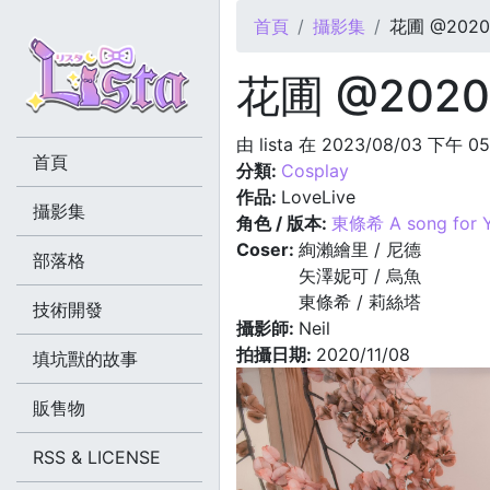
您在這裡
首頁
攝影集
花圃 @2020.
花圃 @2020.
由
lista
在 2023/08/03 下午 0
首頁
分類:
Cosplay
作品:
LoveLive
攝影集
角色 / 版本:
東條希 A song for Yo
Coser:
絢瀨繪里 / 尼德
部落格
矢澤妮可 / 烏魚
東條希 / 莉絲塔
技術開發
攝影師:
Neil
拍攝日期:
2020/11/08
填坑獸的故事
販售物
RSS & LICENSE