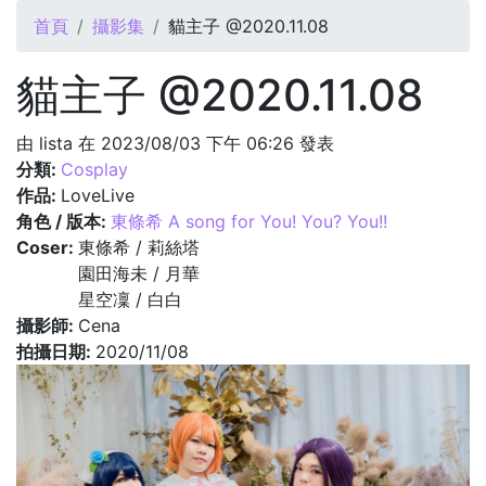
您在這裡
首頁
攝影集
貓主子 @2020.11.08
貓主子 @2020.11.08
由
lista
在 2023/08/03 下午 06:26 發表
分類:
Cosplay
作品:
LoveLive
角色 / 版本:
東條希 A song for You! You? You!!
Coser:
東條希 / 莉絲塔
園田海未 / 月華
星空凜 / 白白
攝影師:
Cena
拍攝日期:
2020/11/08