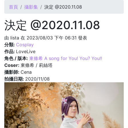
您在這裡
首頁
攝影集
決定 @2020.11.08
決定 @2020.11.08
由
lista
在 2023/08/03 下午 06:31 發表
分類:
Cosplay
作品:
LoveLive
角色 / 版本:
東條希 A song for You! You? You!!
Coser:
東條希 / 莉絲塔
攝影師:
Cena
拍攝日期:
2020/11/08