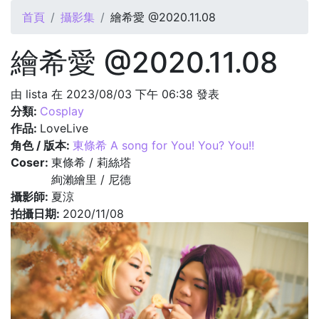
您在這裡
首頁
攝影集
繪希愛 @2020.11.08
繪希愛 @2020.11.08
由
lista
在 2023/08/03 下午 06:38 發表
分類:
Cosplay
作品:
LoveLive
角色 / 版本:
東條希 A song for You! You? You!!
Coser:
東條希 / 莉絲塔
絢瀨繪里 / 尼德
攝影師:
夏涼
拍攝日期:
2020/11/08