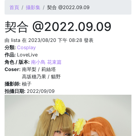
您在這裡
首頁
攝影集
契合 @2022.09.09
契合 @2022.09.09
由
lista
在 2023/08/20 下午 08:28 發表
分類:
Cosplay
作品:
LoveLive
角色 / 版本:
南小鳥 花束篇
Coser:
南琴梨 / 莉絲塔
高坂穗乃果 / 貓野
攝影師:
柚子
拍攝日期:
2022/09/09