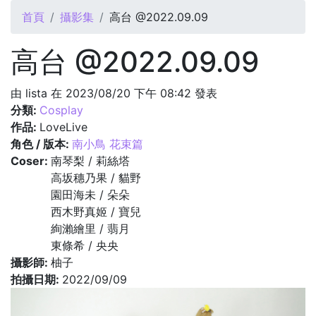
您在這裡
首頁
攝影集
高台 @2022.09.09
高台 @2022.09.09
由
lista
在 2023/08/20 下午 08:42 發表
分類:
Cosplay
作品:
LoveLive
角色 / 版本:
南小鳥 花束篇
Coser:
南琴梨 / 莉絲塔
高坂穗乃果 / 貓野
園田海未 / 朵朵
西木野真姬 / 寶兒
絢瀨繪里 / 翡月
東條希 / 央央
攝影師:
柚子
拍攝日期:
2022/09/09