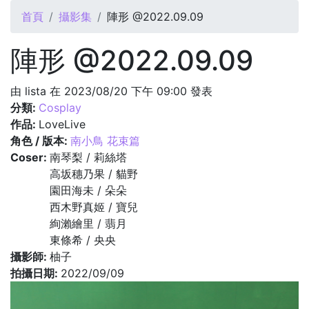
您在這裡
首頁
攝影集
陣形 @2022.09.09
陣形 @2022.09.09
由
lista
在 2023/08/20 下午 09:00 發表
分類:
Cosplay
作品:
LoveLive
角色 / 版本:
南小鳥 花束篇
Coser:
南琴梨 / 莉絲塔
高坂穗乃果 / 貓野
園田海未 / 朵朵
西木野真姬 / 寶兒
絢瀨繪里 / 翡月
東條希 / 央央
攝影師:
柚子
拍攝日期:
2022/09/09