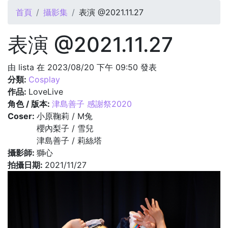
您在這裡
首頁
攝影集
表演 @2021.11.27
表演 @2021.11.27
由
lista
在 2023/08/20 下午 09:50 發表
分類:
Cosplay
作品:
LoveLive
角色 / 版本:
津島善子 感謝祭2020
Coser:
小原鞠莉 / M兔
櫻內梨子 / 雪兒
津島善子 / 莉絲塔
攝影師:
獅心
拍攝日期:
2021/11/27