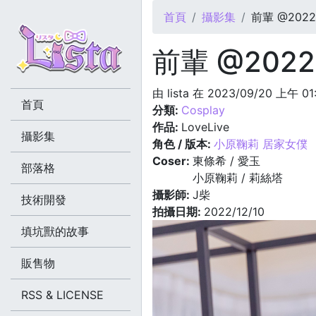
您在這裡
首頁
攝影集
前輩 @2022.
前輩 @2022.
由
lista
在 2023/09/20 上午 01
首頁
分類:
Cosplay
作品:
LoveLive
攝影集
角色 / 版本:
小原鞠莉 居家女僕
Coser:
東條希 / 愛玉
部落格
小原鞠莉 / 莉絲塔
攝影師:
J柴
技術開發
拍攝日期:
2022/12/10
填坑獸的故事
販售物
RSS & LICENSE