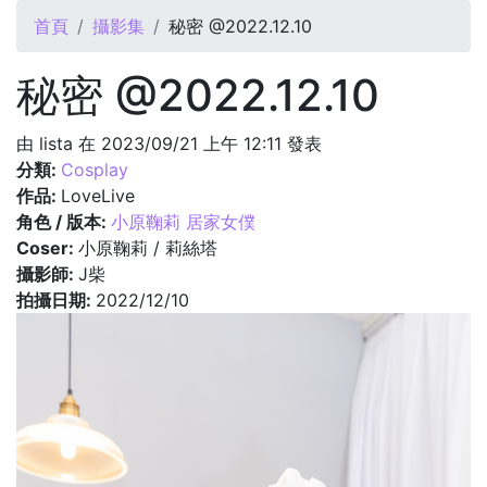
您在這裡
首頁
攝影集
秘密 @2022.12.10
秘密 @2022.12.10
由
lista
在 2023/09/21 上午 12:11 發表
分類:
Cosplay
作品:
LoveLive
角色 / 版本:
小原鞠莉 居家女僕
Coser:
小原鞠莉 / 莉絲塔
攝影師:
J柴
拍攝日期:
2022/12/10