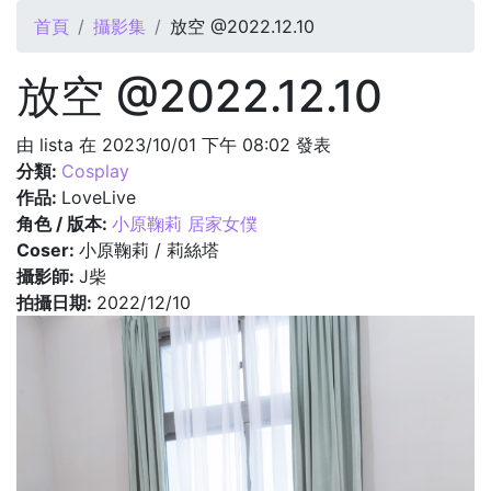
您在這裡
首頁
攝影集
放空 @2022.12.10
放空 @2022.12.10
由
lista
在 2023/10/01 下午 08:02 發表
分類:
Cosplay
作品:
LoveLive
角色 / 版本:
小原鞠莉 居家女僕
Coser:
小原鞠莉 / 莉絲塔
攝影師:
J柴
拍攝日期:
2022/12/10