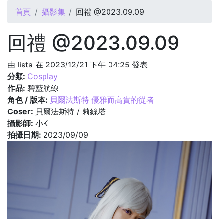
您在這裡
首頁
攝影集
回禮 @2023.09.09
回禮 @2023.09.09
由
lista
在 2023/12/21 下午 04:25 發表
分類:
Cosplay
作品:
碧藍航線
角色 / 版本:
貝爾法斯特 優雅而高貴的從者
Coser:
貝爾法斯特 / 莉絲塔
攝影師:
小K
拍攝日期:
2023/09/09