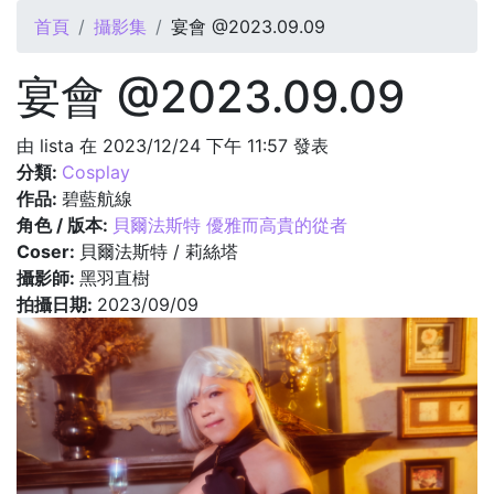
您在這裡
首頁
攝影集
宴會 @2023.09.09
宴會 @2023.09.09
由
lista
在 2023/12/24 下午 11:57 發表
分類:
Cosplay
作品:
碧藍航線
角色 / 版本:
貝爾法斯特 優雅而高貴的從者
Coser:
貝爾法斯特 / 莉絲塔
攝影師:
黑羽直樹
拍攝日期:
2023/09/09