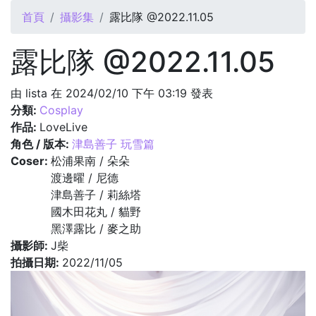
您在這裡
首頁
攝影集
露比隊 @2022.11.05
露比隊 @2022.11.05
由
lista
在 2024/02/10 下午 03:19 發表
分類:
Cosplay
作品:
LoveLive
角色 / 版本:
津島善子 玩雪篇
Coser:
松浦果南 / 朵朵
渡邊曜 / 尼德
津島善子 / 莉絲塔
國木田花丸 / 貓野
黑澤露比 / 麥之助
攝影師:
J柴
拍攝日期:
2022/11/05