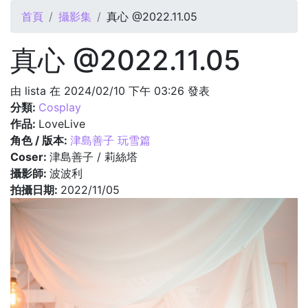
您在這裡
首頁
攝影集
真心 @2022.11.05
真心 @2022.11.05
由
lista
在 2024/02/10 下午 03:26 發表
分類:
Cosplay
作品:
LoveLive
角色 / 版本:
津島善子 玩雪篇
Coser:
津島善子 / 莉絲塔
攝影師:
波波利
拍攝日期:
2022/11/05