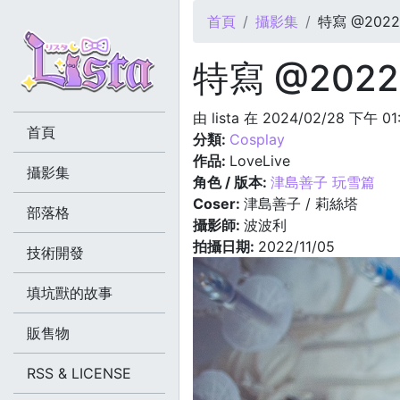
您在這裡
首頁
攝影集
特寫 @2022.
特寫 @2022.
由
lista
在 2024/02/28 下午 01
首頁
分類:
Cosplay
作品:
LoveLive
攝影集
角色 / 版本:
津島善子 玩雪篇
Coser:
津島善子 / 莉絲塔
部落格
攝影師:
波波利
拍攝日期:
2022/11/05
技術開發
填坑獸的故事
販售物
RSS & LICENSE