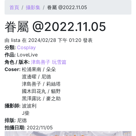
您在這裡
首頁
攝影集
眷屬 @2022.11.05
眷屬 @2022.11.05
由
lista
在 2024/02/28 下午 01:20 發表
分類:
Cosplay
作品:
LoveLive
角色 / 版本:
津島善子 玩雪篇
Coser:
松浦果南 / 朵朵
渡邊曜 / 尼德
津島善子 / 莉絲塔
國木田花丸 / 貓野
黑澤露比 / 麥之助
攝影師:
波波利
J柴
排版:
尼德
拍攝日期:
2022/11/05