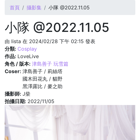
您在這裡
首頁
攝影集
小隊 @2022.11.05
小隊 @2022.11.05
由
lista
在 2024/02/28 下午 02:15 發表
分類:
Cosplay
作品:
LoveLive
角色 / 版本:
津島善子 玩雪篇
Coser:
津島善子 / 莉絲塔
國木田花丸 / 貓野
黑澤露比 / 麥之助
攝影師:
J柴
拍攝日期:
2022/11/05