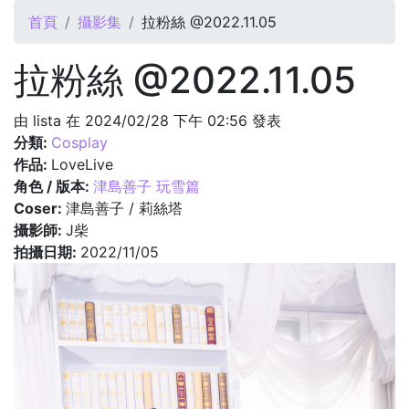
您在這裡
首頁
攝影集
拉粉絲 @2022.11.05
拉粉絲 @2022.11.05
由
lista
在 2024/02/28 下午 02:56 發表
分類:
Cosplay
作品:
LoveLive
角色 / 版本:
津島善子 玩雪篇
Coser:
津島善子 / 莉絲塔
攝影師:
J柴
拍攝日期:
2022/11/05