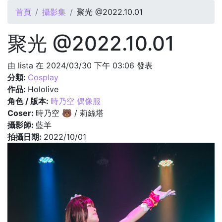
您在這裡
首頁
攝影集
聚光 @2022.10.01
聚光 @2022.10.01
由
lista
在 2024/03/30 下午 03:06 發表
分類:
Cosplay
作品:
Hololive
角色 / 版本:
時乃空 偶像服
Coser:
時乃空 🐻 / 莉絲塔
攝影師:
藍羊
拍攝日期:
2022/10/01