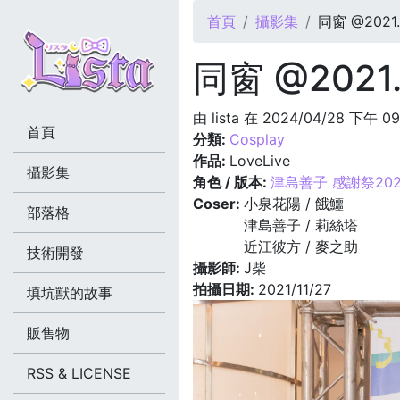
您在這裡
首頁
攝影集
同窗 @2021.1
同窗 @2021.
由
lista
在 2024/04/28 下午 0
首頁
分類:
Cosplay
作品:
LoveLive
攝影集
角色 / 版本:
津島善子 感謝祭202
Coser:
小泉花陽 / 餓鱷
部落格
津島善子 / 莉絲塔
近江彼方 / 麥之助
技術開發
攝影師:
J柴
拍攝日期:
2021/11/27
填坑獸的故事
販售物
RSS & LICENSE