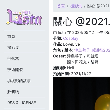
您在這裡
首頁
攝影集
關心 @2021.1
關心 @2021.
由
lista
在 2024/05/12 下午 05
首頁
分類:
Cosplay
作品:
LoveLive
攝影集
角色 / 版本:
津島善子 感謝祭202
Coser:
津島善子 / 莉絲塔
部落格
國木田花丸 / 貓野
攝影師:
Neil
技術開發
拍攝日期:
2021/11/27
填坑獸的故事
販售物
RSS & LICENSE